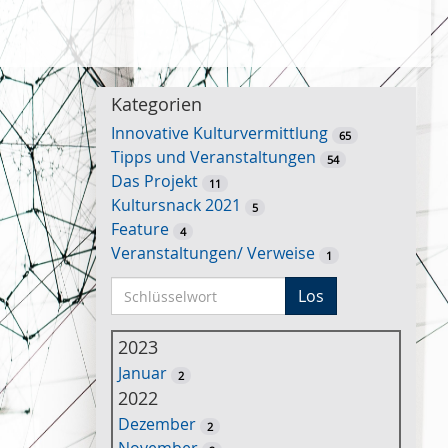
Kategorien
Innovative Kulturvermittlung
65
Tipps und Veranstaltungen
54
Das Projekt
11
Kultursnack 2021
5
Feature
4
Veranstaltungen/ Verweise
1
S
Los
c
h
2023
l
Januar
2
ü
2022
s
Dezember
2
s