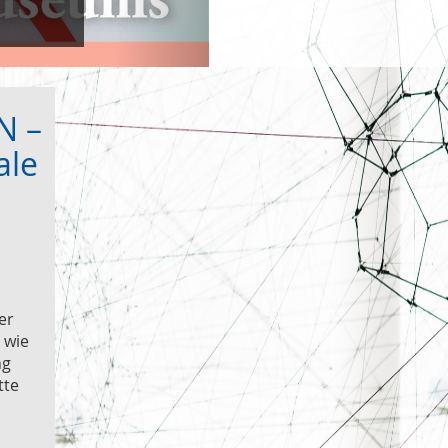
N –
ale
er
 wie
ng
tte