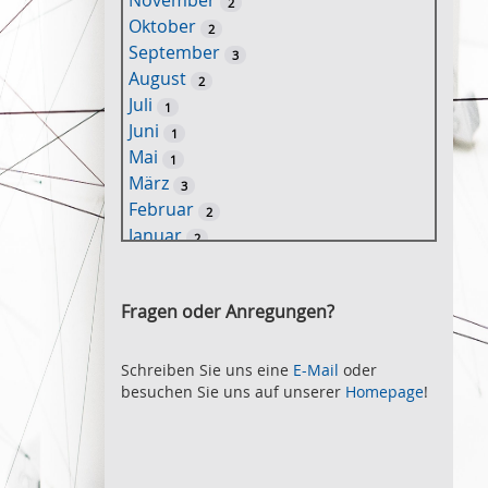
November
2
e
Oktober
2
l
September
3
w
August
2
o
Juli
1
r
Juni
1
t
Mai
1
-
März
3
S
Februar
2
u
Januar
2
c
2021
h
November
e
2
Fragen oder Anregungen?
Oktober
2
September
2
August
Schreiben Sie uns eine
E-Mail
oder
2
besuchen Sie uns auf unserer
Homepage
!
Juli
2
Juni
2
Mai
3
April
2