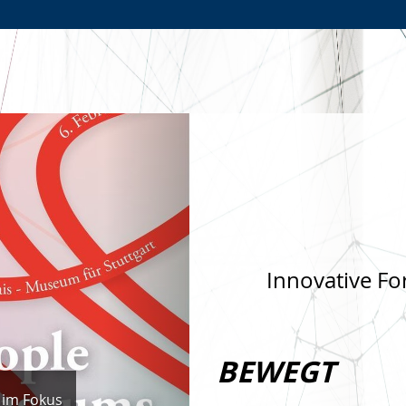
Zur
Zur
Zum
Hauptnavigation
Seitennavigation
Inhalt
Nächste
Innovative Fo
BEWEGT
 im Fokus