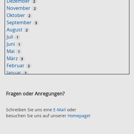
Dezember
2
s
November
2
e
Oktober
2
l
September
3
w
August
2
o
Juli
1
r
Juni
1
t
Mai
1
-
März
3
S
Februar
2
u
Januar
2
c
2021
h
November
e
2
Fragen oder Anregungen?
Oktober
2
September
2
August
Schreiben Sie uns eine
E-Mail
oder
2
besuchen Sie uns auf unserer
Homepage
!
Juli
2
Juni
2
Mai
3