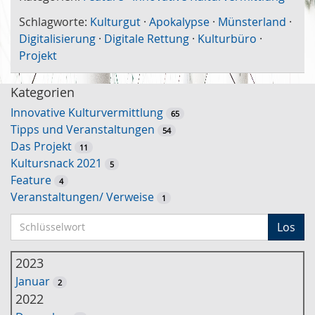
Schlagworte:
Kulturgut
·
Apokalypse
·
Münsterland
·
Digitalisierung
·
Digitale Rettung
·
Kulturbüro
·
Projekt
Kategorien
Innovative Kulturvermittlung
65
Tipps und Veranstaltungen
54
Das Projekt
11
Kultursnack 2021
5
Feature
4
Veranstaltungen/ Verweise
1
S
Los
c
h
2023
l
Januar
2
ü
2022
s