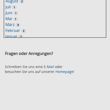
August
2
o
Juli
1
r
Juni
1
t
Mai
1
-
März
3
S
Februar
2
u
Januar
2
c
2021
h
November
e
2
Fragen oder Anregungen?
Oktober
2
September
2
August
Schreiben Sie uns eine
E-Mail
oder
2
besuchen Sie uns auf unserer
Homepage
!
Juli
2
Juni
2
Mai
3
April
2
März
2
Februar
3
Januar
1