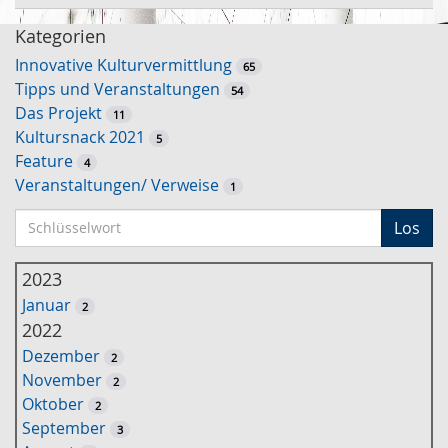
Kategorien
Innovative Kulturvermittlung
65
Tipps und Veranstaltungen
54
Das Projekt
11
Kultursnack 2021
5
Feature
4
Veranstaltungen/ Verweise
1
S
Los
c
h
2023
l
Januar
2
ü
2022
s
Dezember
2
s
November
2
e
Oktober
2
l
September
3
w