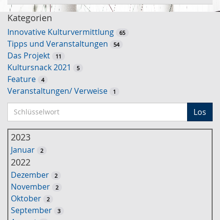
Kategorien
Innovative Kulturvermittlung
65
Tipps und Veranstaltungen
54
Das Projekt
11
Kultursnack 2021
5
Feature
4
Veranstaltungen/ Verweise
1
S
Los
c
h
2023
l
Januar
2
ü
2022
s
Dezember
2
s
November
2
e
Oktober
2
l
September
3
w