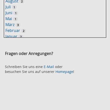
August
2
o
Juli
1
r
Juni
1
t
Mai
1
-
März
3
S
Februar
2
u
Januar
2
c
2021
h
November
e
2
Fragen oder Anregungen?
Oktober
2
September
2
August
Schreiben Sie uns eine
E-Mail
oder
2
besuchen Sie uns auf unserer
Homepage
!
Juli
2
Juni
2
Mai
3
April
2
März
2
Februar
3
Januar
1