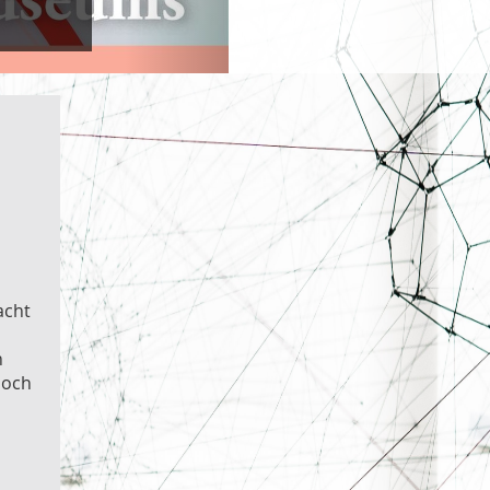
acht
n
noch