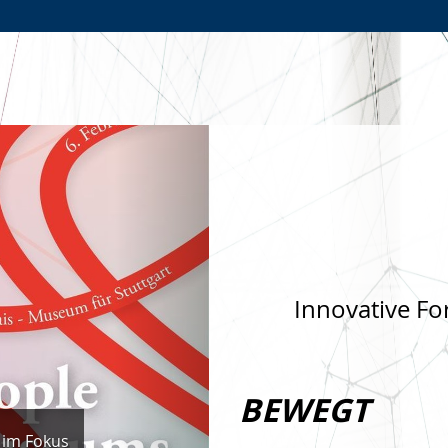
Zur
Zur
Zum
Hauptnavigation
Seitennavigation
Inhalt
Nächste
Innovative Fo
BEWEGT
 im Fokus