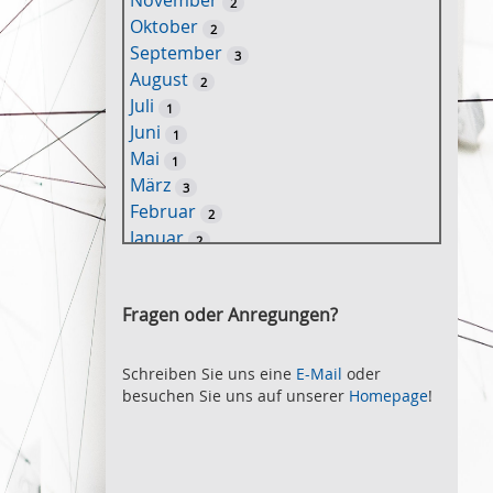
November
2
e
Oktober
2
l
September
3
w
August
2
o
Juli
1
r
Juni
1
t
Mai
1
-
März
3
S
Februar
2
u
Januar
2
c
2021
h
November
e
2
Fragen oder Anregungen?
Oktober
2
September
2
August
Schreiben Sie uns eine
E-Mail
oder
2
besuchen Sie uns auf unserer
Homepage
!
Juli
2
Juni
2
Mai
3
April
2