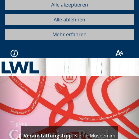
Alle akzeptieren
Alle ablehnen
Mehr erfahren
Vorherige
Näc
Nachgehört:
"People. Change.