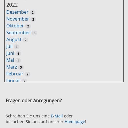
ü
2022
s
Dezember
2
s
November
2
e
Oktober
2
l
September
3
w
August
2
o
Juli
1
r
Juni
1
t
Mai
1
-
März
3
S
Februar
2
u
Januar
2
c
2021
h
November
e
2
Fragen oder Anregungen?
Oktober
2
September
2
August
Schreiben Sie uns eine
E-Mail
oder
2
besuchen Sie uns auf unserer
Homepage
!
Juli
2