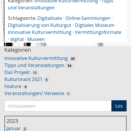
Kategorien:
Innovative Kulturvermittlung
·
Tipps
und Veranstaltungen
Schlagworte:
Digitalisate
·
Online-Sammlungen
·
Digitalisierung von Kulturgut
·
Digitales Museum
·
Innovative Kulturvermittlung
·
Vermittlungsformate
·
digital
·
Museen
Kategorien
Innovative Kulturvermittlung
65
Tipps und Veranstaltungen
54
Das Projekt
11
Kultursnack 2021
5
Feature
4
Veranstaltungen/ Verweise
1
S
Los
c
h
2023
l
Januar
2