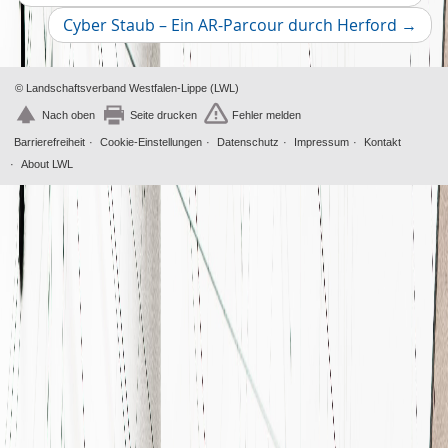
Artik
2019
Nächs
Cyber Staub – Ein AR-Parcour durch Herford
→
Dezember
Artikel
2
November
2
Oktober
© Landschaftsverband Westfalen-Lippe (LWL)
4
Nach oben
Seite drucken
Fehler melden
Barrierefreiheit
Cookie-Einstellungen
Datenschutz
Impressum
Kontakt
About LWL