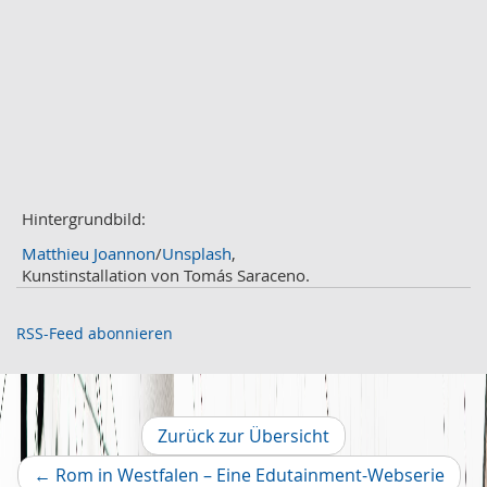
Juni
2
Mai
3
April
2
März
2
Februar
3
Januar
1
2020
Dezember
1
November
Hintergrundbild:
2
Oktober
2
Matthieu Joannon
/
Unsplash
,
September
2
Kunstinstallation von Tomás Saraceno.
August
4
Juli
3
RSS-Feed abonnieren
Juni
1
Mai
2
April
2
März
2
Zurück zur Übersicht
Februar
2
Vorh
←
Rom in Westfalen – Eine Edutainment-Webserie
Januar
1