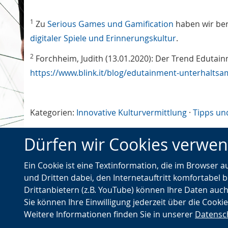
1
Zu
Serious Games und Gamification
haben wir ber
digitaler Spiele und Erinnerungskultur
.
2
Forchheim, Judith (13.01.2020): Der Trend Edutainm
https://www.blink.it/blog/edutainment-unterhaltsa
Kategorien:
Innovative Kulturvermittlung
·
Tipps un
Schlagworte:
digitale Kulturvermittlung
·
Edutainme
Dürfen wir Cookies verwe
←
TikTok – Shoah Education and
Z
Ein Cookie ist eine Textinformation, die im Browser 
Vorheriger
Commemoration Initiative
und Dritten dabei, den Internetauftritt komfortabel b
Artikel
Drittanbietern (z.B. YouTube) können Ihre Daten auch
Sie können Ihre Einwilligung jederzeit über die Cooki
Weitere Informationen finden Sie in unserer
Datensc
© Landschaftsverband Westfalen-Lippe (LWL)
Nach oben