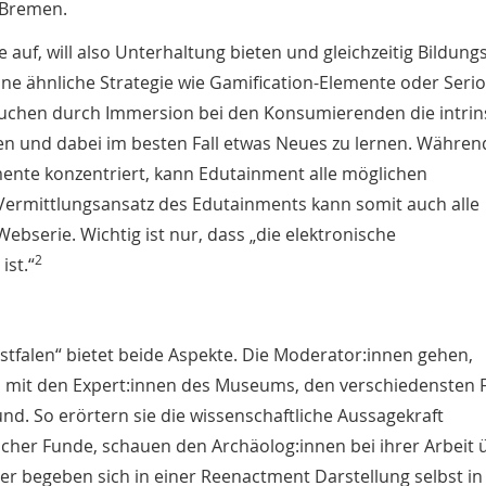
 Bremen.
 auf, will also Unterhaltung bieten und gleichzeitig Bildun
ne ähnliche Strategie wie Gamification-Elemente oder Seri
uchen durch Immersion bei den Konsumierenden die intrin
sen und dabei im besten Fall etwas Neues zu lernen. Währen
emente konzentriert, kann Edutainment alle möglichen
ermittlungsansatz des Edutainments kann somit auch alle
ebserie. Wichtig ist nur, dass „die elektronische
2
ist.“
tfalen“ bietet beide Aspekte. Die Moderator:innen gehen,
mit den Expert:innen des Museums, den verschiedensten 
nd. So erörtern sie die wissenschaftliche Aussagekraft
cher Funde, schauen den Archäolog:innen bei ihrer Arbeit 
er begeben sich in einer Reenactment Darstellung selbst in 