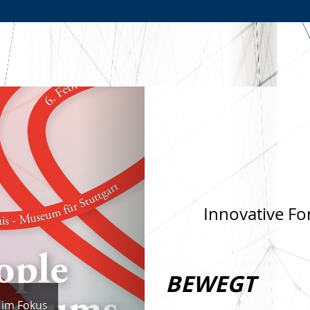
Zur
Zur
Zum
Hauptnavigation
Seitennavigation
Inhalt
Nächste
Innovative Fo
BEWEGT
 im Fokus