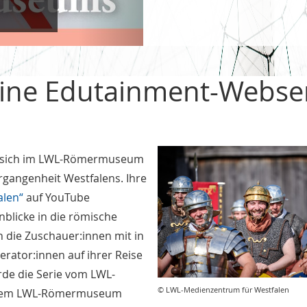
Eine Edutainment-Webse
en sich im LWL-Römermuseum
rgangenheit Westfalens. Ihre
alen“
auf YouTube
blicke in die römische
 die Zuschauer:innen mit in
ator:innen auf ihrer Reise
rde die Serie vom LWL-
© LWL-Medienzentrum für Westfalen
t dem LWL-Römermuseum