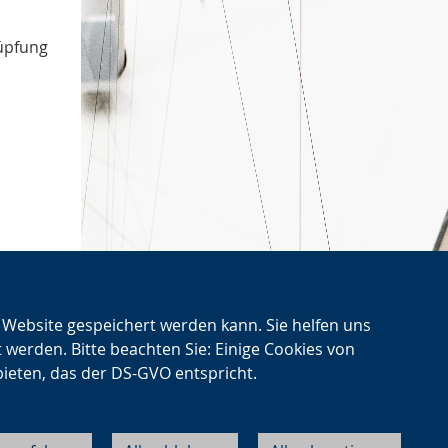
November
2
Oktober
4
nüpfung
n im
n Website gespeichert werden kann. Sie helfen uns
Nächster
digital
t werden. Bitte beachten Sie: Einige Cookies von
Artikel
bieten, das der DS-GVO entspricht.
Cookie-Einstellungen
Datenschutz
Impressum
Kontakt
About LWL