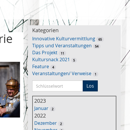
Kategorien
rie
Innovative Kulturvermittlung
65
Tipps und Veranstaltungen
54
Das Projekt
11
Kultursnack 2021
5
Feature
4
Veranstaltungen/ Verweise
1
S
Los
c
h
2023
l
Januar
2
ü
2022
s
Dezember
2
s