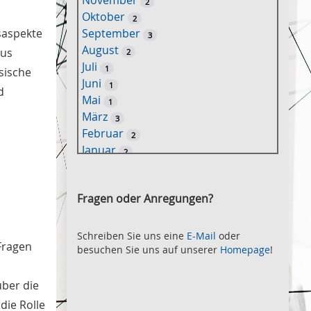
November
2
e
Oktober
2
l
gsaspekte
September
3
w
August
ous
2
o
Juli
1
sische
r
Juni
1
t
d
Mai
1
-
März
3
S
Februar
2
u
Januar
2
c
2021
h
November
e
2
Fragen oder Anregungen?
Oktober
2
September
2
August
Schreiben Sie uns eine
E-Mail
oder
2
Fragen
besuchen Sie uns auf unserer
Homepage
!
Juli
2
Juni
2
über die
Mai
3
April
die Rolle
2