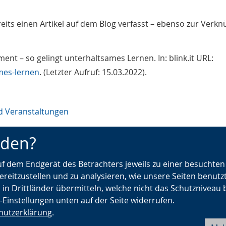
eits einen Artikel auf dem Blog verfasst – ebenso zur Verk
ent – so gelingt unterhaltsames Lernen. In: blink.it URL:
mes-lernen
. (Letzter Aufruf: 15.03.2022).
d Veranstaltungen
nt
·
Webserie
·
Geschichtsvermittlung
nden?
urück zur Übersicht
(Westfälische) Musee
auf dem Endgerät des Betrachters jeweils zu einer besuchte
digitalen Raum – museum-
ereitzustellen und zu analysieren, wie unsere Seiten benutz
→
 in Drittländer übermitteln, welche nicht das Schutzniveau 
e-Einstellungen unten auf der Seite widerrufen.
hutzerklärung
.
Barrierefreiheit
Seite drucken
Fehler melden