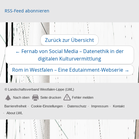
4
Juli
3
RSS-Feed abonnieren
Juni
1
Mai
2
April
2
März
2
Zurück zur Übersicht
Februar
2
←
Fernab von Social Media – Datenethik in der
Januar
1
Vorheriger
digitalen Kulturvermittlung
2019
Artikel
Dezember
Nächs
2
Rom in Westfalen – Eine Edutainment-Webserie
→
November
Artikel
2
Oktober
4
© Landschaftsverband Westfalen-Lippe (LWL)
Nach oben
Seite drucken
Fehler melden
Barrierefreiheit
Cookie-Einstellungen
Datenschutz
Impressum
Kontakt
About LWL