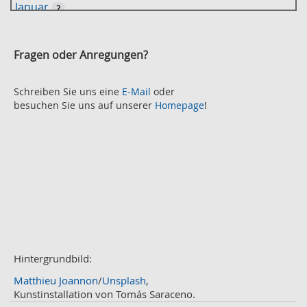
Januar
2
c
2021
h
November
e
2
Fragen oder Anregungen?
Oktober
2
September
2
August
Schreiben Sie uns eine
E-Mail
oder
2
besuchen Sie uns auf unserer
Homepage
!
Juli
2
Juni
2
Mai
3
April
2
März
2
Februar
3
Januar
1
2020
Dezember
1
November
Hintergrundbild:
2
Oktober
2
Matthieu Joannon
/
Unsplash
,
September
2
Kunstinstallation von Tomás Saraceno.
August