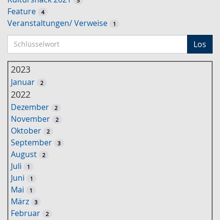
5
Feature
4
Veranstaltungen/ Verweise
1
S
Los
c
h
2023
l
Januar
2
ü
2022
s
Dezember
2
s
November
2
e
Oktober
2
l
September
3
w
August
2
o
Juli
1
r
Juni
1
t
Mai
1
-
März
3
S
Februar
2
u