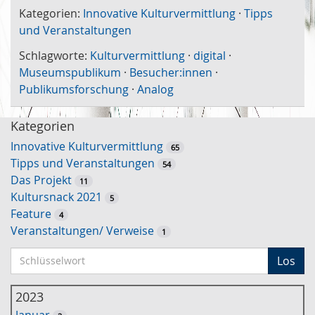
Kategorien:
Innovative Kulturvermittlung
·
Tipps
und Veranstaltungen
Schlagworte:
Kulturvermittlung
·
digital
·
Museumspublikum
·
Besucher:innen
·
Publikumsforschung
·
Analog
Kategorien
Innovative Kulturvermittlung
65
Tipps und Veranstaltungen
54
Das Projekt
11
Kultursnack 2021
5
Feature
4
Veranstaltungen/ Verweise
1
S
Los
c
h
2023
l
Januar