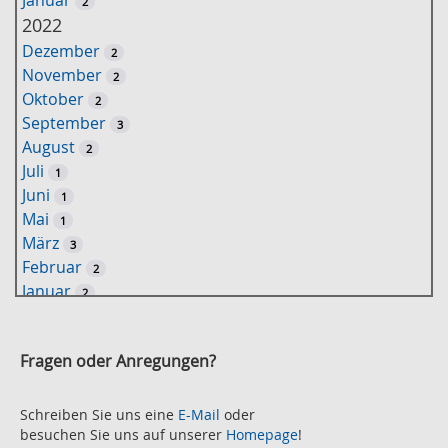
2
ü
2022
s
Dezember
2
s
November
2
e
Oktober
2
l
September
3
w
August
2
o
Juli
1
r
Juni
1
t
Mai
1
-
März
3
S
Februar
2
u
Januar
2
c
2021
h
November
e
2
Fragen oder Anregungen?
Oktober
2
September
2
August
Schreiben Sie uns eine
E-Mail
oder
2
besuchen Sie uns auf unserer
Homepage
!
Juli
2