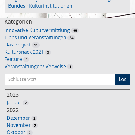
Bundes
·
Kulturinstitutionen
Kategorien
Innovative Kulturvermittlung
65
Tipps und Veranstaltungen
54
Das Projekt
11
Kultursnack 2021
5
Feature
4
Veranstaltungen/ Verweise
1
S
Los
c
h
2023
l
Januar
2
ü
2022
s
Dezember
2
s
November
2
e
Oktober
2
l