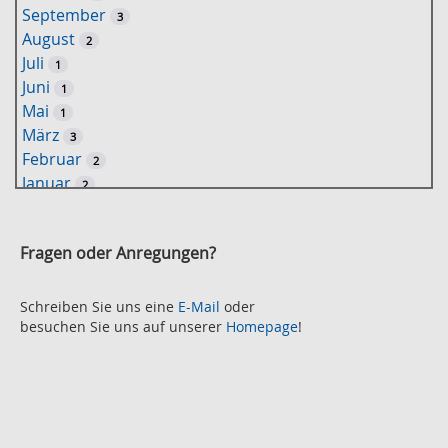
September
3
w
August
2
o
Juli
1
r
Juni
1
t
Mai
1
-
März
3
S
Februar
2
u
Januar
2
c
2021
h
November
e
2
Fragen oder Anregungen?
Oktober
2
September
2
August
Schreiben Sie uns eine
E-Mail
oder
2
besuchen Sie uns auf unserer
Homepage
!
Juli
2
Juni
2
Mai
3
April
2
März
2