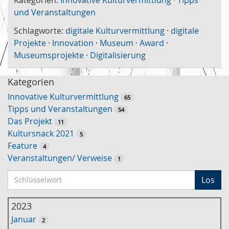
und Veranstaltungen
Schlagworte:
digitale Kulturvermittlung
·
digitale
Projekte
·
Innovation
·
Museum
·
Award
·
Museumsprojekte
·
Digitalisierung
Kategorien
Innovative Kulturvermittlung
65
Tipps und Veranstaltungen
54
Das Projekt
11
Kultursnack 2021
5
Feature
4
Veranstaltungen/ Verweise
1
S
Los
c
h
2023
l
Januar
2
ü