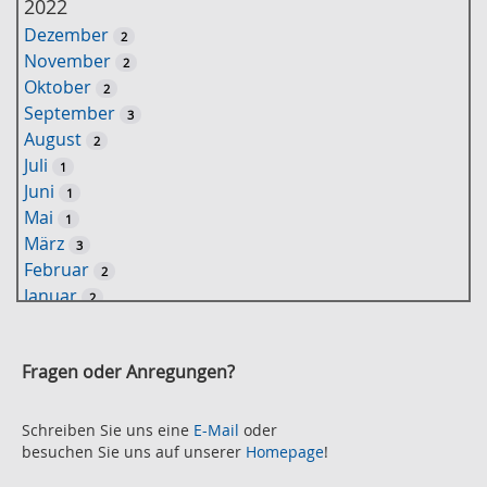
2022
s
Dezember
2
s
November
2
e
Oktober
2
l
September
3
w
August
2
o
Juli
1
r
Juni
1
t
Mai
1
-
März
3
S
Februar
2
u
Januar
2
c
2021
h
November
e
2
Fragen oder Anregungen?
Oktober
2
September
2
August
Schreiben Sie uns eine
E-Mail
oder
2
besuchen Sie uns auf unserer
Homepage
!
Juli
2
Juni
2