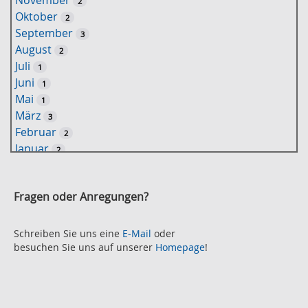
2
e
Oktober
2
l
September
3
w
August
2
o
Juli
1
r
Juni
1
t
Mai
1
-
März
3
S
Februar
2
u
Januar
2
c
2021
h
November
e
2
Fragen oder Anregungen?
Oktober
2
September
2
August
Schreiben Sie uns eine
E-Mail
oder
2
besuchen Sie uns auf unserer
Homepage
!
Juli
2
Juni
2
Mai
3
April
2