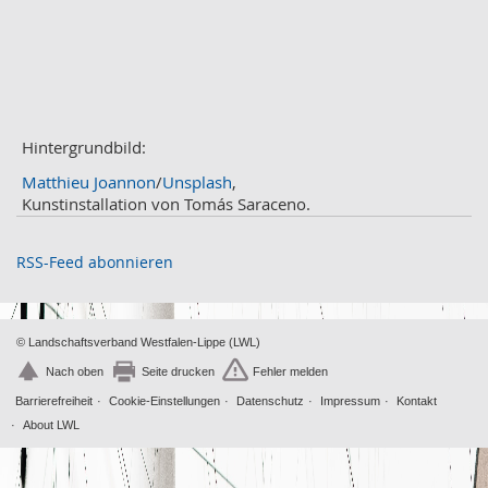
März
2
Februar
3
Januar
1
2020
Dezember
1
November
Hintergrundbild:
2
Oktober
2
Matthieu Joannon
/
Unsplash
,
September
2
Kunstinstallation von Tomás Saraceno.
August
4
Juli
3
RSS-Feed abonnieren
Juni
1
Mai
2
April
2
© Landschaftsverband Westfalen-Lippe (LWL)
März
2
Nach oben
Seite drucken
Fehler melden
Februar
2
Barrierefreiheit
Cookie-Einstellungen
Datenschutz
Impressum
Kontakt
Januar
1
About LWL
2019
Dezember
2