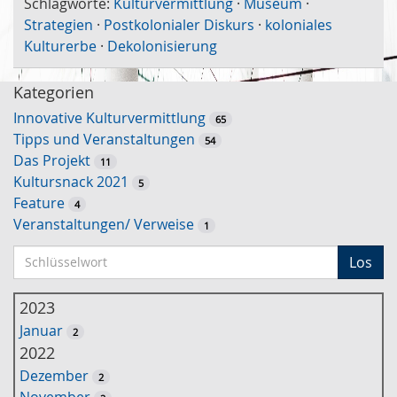
Schlagworte:
Kulturvermittlung
·
Museum
·
Strategien
·
Postkolonialer Diskurs
·
koloniales
Kulturerbe
·
Dekolonisierung
Kategorien
Innovative Kulturvermittlung
65
Tipps und Veranstaltungen
54
Das Projekt
11
Kultursnack 2021
5
Feature
4
Veranstaltungen/ Verweise
1
S
Los
c
h
2023
l
Januar
2
ü
2022
s
Dezember
2
s
November