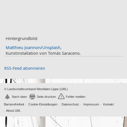
März
2
Februar
3
Januar
1
2020
Dezember
1
November
Hintergrundbild:
2
Oktober
2
Matthieu Joannon
/
Unsplash
,
September
2
Kunstinstallation von Tomás Saraceno.
August
4
Juli
3
RSS-Feed abonnieren
Juni
1
Mai
2
April
2
© Landschaftsverband Westfalen-Lippe (LWL)
März
2
Nach oben
Seite drucken
Fehler melden
Februar
2
Barrierefreiheit
Cookie-Einstellungen
Datenschutz
Impressum
Kontakt
Januar
1
About LWL
2019
Dezember
2