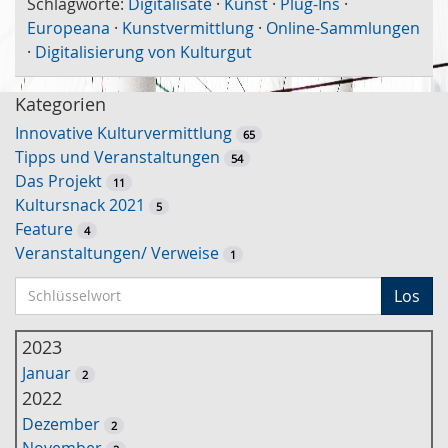
Schlagworte:
Digitalisate
·
Kunst
·
Plug-Ins
·
Europeana
·
Kunstvermittlung
·
Online-Sammlungen
·
Digitalisierung von Kulturgut
Kategorien
Innovative Kulturvermittlung
65
Tipps und Veranstaltungen
54
Das Projekt
11
Kultursnack 2021
5
Feature
4
Veranstaltungen/ Verweise
1
S
Los
c
h
2023
l
Januar
2
ü
2022
s
Dezember
2
s
November