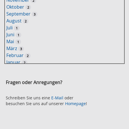
2
e
Oktober
2
l
September
3
w
August
2
o
Juli
1
r
Juni
1
t
Mai
1
-
März
3
S
Februar
2
u
Januar
2
c
2021
h
November
e
2
Fragen oder Anregungen?
Oktober
2
September
2
August
Schreiben Sie uns eine
E-Mail
oder
2
besuchen Sie uns auf unserer
Homepage
!
Juli
2
Juni
2
Mai
3
April
2