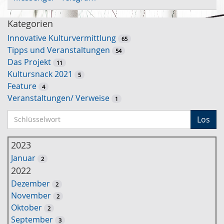
Kategorien
Innovative Kulturvermittlung
65
Tipps und Veranstaltungen
54
Das Projekt
11
Kultursnack 2021
5
Feature
4
Veranstaltungen/ Verweise
1
S
Los
c
h
2023
l
Januar
2
ü
2022
s
Dezember
2
s
November
2
e
Oktober
2
l
September
3
w