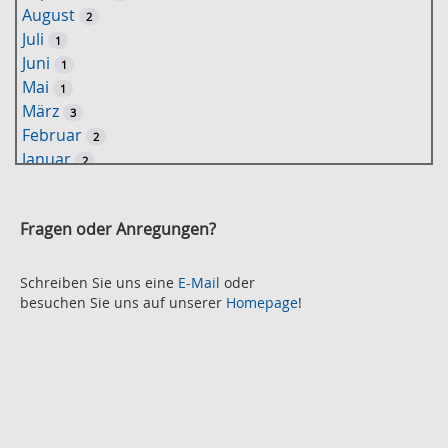
August
2
o
Juli
1
r
Juni
1
t
Mai
1
-
März
3
S
Februar
2
u
Januar
2
c
2021
h
November
e
2
Fragen oder Anregungen?
Oktober
2
September
2
August
Schreiben Sie uns eine
E-Mail
oder
2
besuchen Sie uns auf unserer
Homepage
!
Juli
2
Juni
2
Mai
3
April
2
März
2
Februar
3