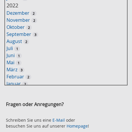
ü
2022
s
Dezember
2
s
November
2
e
Oktober
2
l
September
3
w
August
2
o
Juli
1
r
Juni
1
t
Mai
1
-
März
3
S
Februar
2
u
Januar
2
c
2021
h
November
e
2
Fragen oder Anregungen?
Oktober
2
September
2
August
Schreiben Sie uns eine
E-Mail
oder
2
besuchen Sie uns auf unserer
Homepage
!
Juli
2