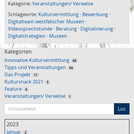
Kategorie:
Veranstaltungen/ Verweise
Schlagworte:
Kulturvermittlung
·
Bewerbung
·
Digitalteam westfälischer Museen
·
Videosprechstunde
·
Beratung
·
Digitalisierung
·
Digitalstrategien
·
Museen
Kategorien
Innovative Kulturvermittlung
65
Tipps und Veranstaltungen
54
Das Projekt
11
Kultursnack 2021
5
Feature
4
Veranstaltungen/ Verweise
1
S
Los
c
h
2023
l
Januar
2