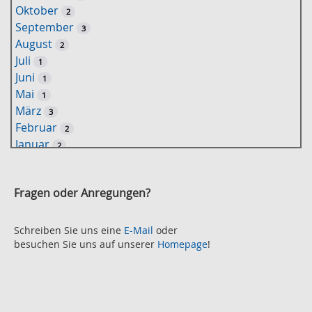
Oktober
2
l
September
3
w
August
2
o
Juli
1
r
Juni
1
t
Mai
1
-
März
3
S
Februar
2
u
Januar
2
c
2021
h
November
e
2
Fragen oder Anregungen?
Oktober
2
September
2
August
Schreiben Sie uns eine
E-Mail
oder
2
besuchen Sie uns auf unserer
Homepage
!
Juli
2
Juni
2
Mai
3
April
2