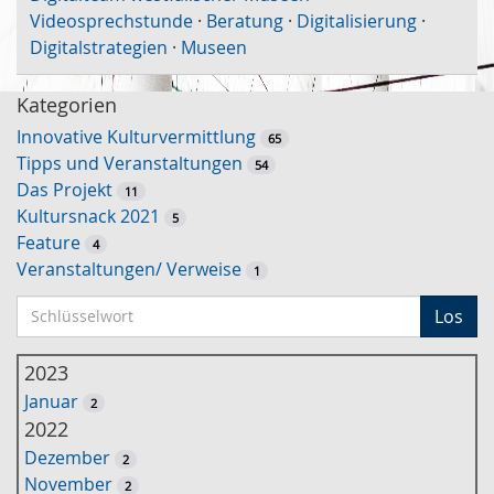
Videosprechstunde
·
Beratung
·
Digitalisierung
·
Digitalstrategien
·
Museen
Kategorien
Innovative Kulturvermittlung
65
Tipps und Veranstaltungen
54
Das Projekt
11
Kultursnack 2021
5
Feature
4
Veranstaltungen/ Verweise
1
S
Los
c
h
2023
l
Januar
2
ü
2022
s
Dezember
2
s
November
2
e