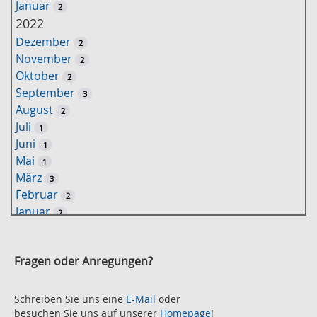
Januar
2
ü
2022
s
Dezember
2
s
November
2
e
Oktober
2
l
September
3
w
August
2
o
Juli
1
r
Juni
1
t
Mai
1
-
März
3
S
Februar
2
u
Januar
2
c
2021
h
November
e
2
Fragen oder Anregungen?
Oktober
2
September
2
August
Schreiben Sie uns eine
E-Mail
oder
2
besuchen Sie uns auf unserer
Homepage
!
Juli
2