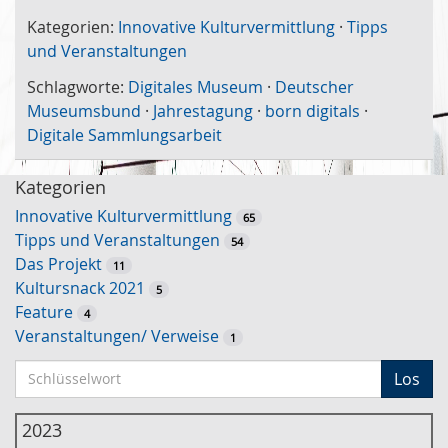
Kategorien:
Innovative Kulturvermittlung
·
Tipps
und Veranstaltungen
Schlagworte:
Digitales Museum
·
Deutscher
Museumsbund
·
Jahrestagung
·
born digitals
·
Digitale Sammlungsarbeit
Kategorien
Innovative Kulturvermittlung
65
Tipps und Veranstaltungen
54
Das Projekt
11
Kultursnack 2021
5
Feature
4
Veranstaltungen/ Verweise
1
S
Los
c
h
2023
l