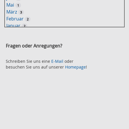
t
Mai
1
-
März
3
S
Februar
2
u
Januar
2
c
2021
h
November
e
2
Fragen oder Anregungen?
Oktober
2
September
2
August
Schreiben Sie uns eine
E-Mail
oder
2
besuchen Sie uns auf unserer
Homepage
!
Juli
2
Juni
2
Mai
3
April
2
März
2
Februar
3
Januar
1
2020
Dezember
1