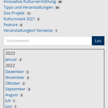
Innovative Kulturvermittlung
65
Tipps und Veranstaltungen
54
Das Projekt
11
Kultursnack 2021
5
Feature
4
Veranstaltungen/ Verweise
1
S
Los
c
h
2023
l
Januar
2
ü
2022
s
Dezember
2
s
November
2
e
Oktober
2
l
September
3
w
August
2
o
Juli
1
r
Juni
1