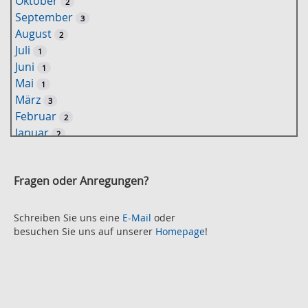
Oktober
2
l
September
3
w
August
2
o
Juli
1
r
Juni
1
t
Mai
1
-
März
3
S
Februar
2
u
Januar
2
c
2021
h
November
e
2
Fragen oder Anregungen?
Oktober
2
September
2
August
Schreiben Sie uns eine
E-Mail
oder
2
besuchen Sie uns auf unserer
Homepage
!
Juli
2
Juni
2
Mai
3
April
2
März
2