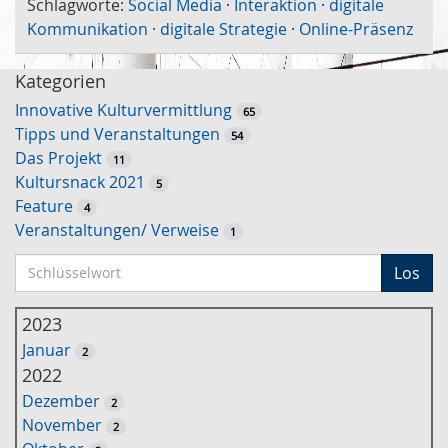
Schlagworte:
Social Media
·
Interaktion
·
digitale
Kommunikation
·
digitale Strategie
·
Online-Präsenz
Kategorien
Innovative Kulturvermittlung
65
Tipps und Veranstaltungen
54
Das Projekt
11
Kultursnack 2021
5
Feature
4
Veranstaltungen/ Verweise
1
S
Los
c
h
2023
l
Januar
2
ü
2022
s
Dezember
2
s
November
2
e