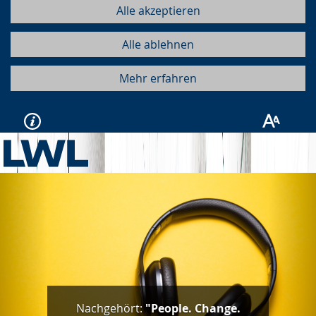
Alle akzeptieren
Alle ablehnen
Mehr erfahren
Vorherige
Näc
Nachgehört:
"People. Change.