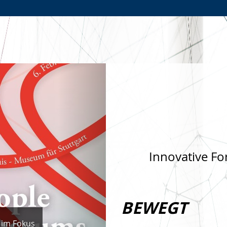
Zur
Zur
Zum
Hauptnavigation
Seitennavigation
Inhalt
Nächste
Innovative Fo
BEWEGT
 im Fokus