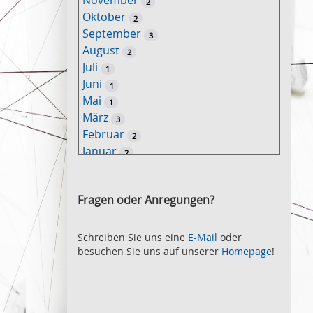
November
2
e
Oktober
2
l
September
3
w
August
2
o
Juli
1
r
Juni
1
t
Mai
1
-
März
3
S
Februar
2
u
Januar
2
c
2021
h
November
e
2
Fragen oder Anregungen?
Oktober
2
September
2
August
Schreiben Sie uns eine
E-Mail
oder
2
besuchen Sie uns auf unserer
Homepage
!
Juli
2
Juni
2
Mai
3
April
2