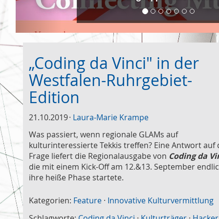
„Coding da Vinci" in der
Westfalen-Ruhrgebiet-
Edition
21.10.2019
Laura-Marie Krampe
Was passiert, wenn regionale GLAMs auf
kulturinteressierte Tekkis treffen? Eine Antwort auf 
Frage liefert die Regionalausgabe von
Coding da Vi
die mit einem Kick-Off am 12.&13. September endlic
ihre heiße Phase startete.
Kategorien:
Feature
·
Innovative Kulturvermittlung
Schlagworte:
Coding da Vinci
·
Kulturträger
·
Hacker