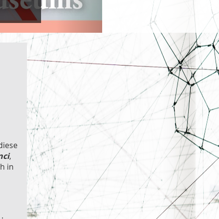
diese
nci
,
h in
·