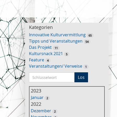
Kategorien
Innovative Kulturvermittlung
65
Tipps und Veranstaltungen
54
Das Projekt
11
Kultursnack 2021
5
Feature
4
Veranstaltungen/ Verweise
1
S
Los
c
h
2023
l
Januar
2
ü
2022
s
Dezember
2
s