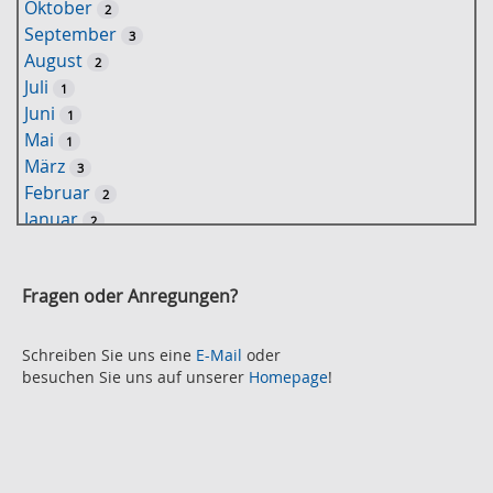
Oktober
2
l
September
3
w
August
2
o
Juli
1
r
Juni
1
t
Mai
1
-
März
3
S
Februar
2
u
Januar
2
c
2021
h
November
e
2
Fragen oder Anregungen?
Oktober
2
September
2
August
Schreiben Sie uns eine
E-Mail
oder
2
besuchen Sie uns auf unserer
Homepage
!
Juli
2
Juni
2
Mai
3
April
2
März
2