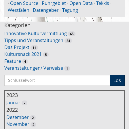
·
Open Source
·
Ruhrgebiet
·
Open Data
·
Tekkis
·
Westfalen
·
Datengeber
·
Tagung
Kategorien
Innovative Kulturvermittlung
65
Tipps und Veranstaltungen
54
Das Projekt
11
Kultursnack 2021
5
Feature
4
Veranstaltungen/ Verweise
1
S
Los
c
h
2023
l
Januar
2
ü
2022
s
Dezember
2
s
November
2
e