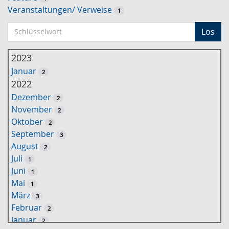
Veranstaltungen/ Verweise
1
S
Los
c
h
2023
l
Januar
2
ü
2022
s
Dezember
2
s
November
2
e
Oktober
2
l
September
3
w
August
2
o
Juli
1
r
Juni
1
t
Mai
1
-
März
3
S
Februar
2
u
Januar
2
c