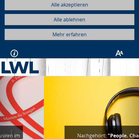
Alle akzeptieren
Alle ablehnen
Mehr erfahren
Vorherige
Näc
Nachgehört:
"People. Change.