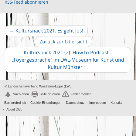
RSS-Feed abonnieren
Juni
1
Mai
2
April
2
März
2
Vorheriger
←
Kultursnack 2021: Es geht los!
Februar
2
Artikel
Zurück zur Übersicht
Januar
1
2019
Kultursnack 2021 (2): How to Podcast –
Dezember
2
„Foyergespräche“ im LWL-Museum für Kunst und
November
Nächster
2
Kultur Münster
→
Oktober
Artikel
4
© Landschaftsverband Westfalen-Lippe (LWL)
Nach oben
Seite drucken
Fehler melden
Barrierefreiheit
Cookie-Einstellungen
Datenschutz
Impressum
Kontakt
About LWL