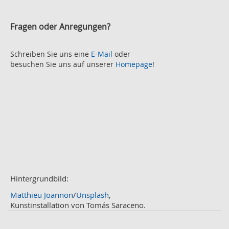
2021
h
November
e
2
Fragen oder Anregungen?
Oktober
2
September
2
August
Schreiben Sie uns eine
E-Mail
oder
2
besuchen Sie uns auf unserer
Homepage
!
Juli
2
Juni
2
Mai
3
April
2
März
2
Februar
3
Januar
1
2020
Dezember
1
November
Hintergrundbild:
2
Oktober
2
Matthieu Joannon
/
Unsplash
,
September
2
Kunstinstallation von Tomás Saraceno.
August
4
Juli
3