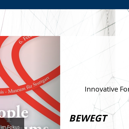
Zur
Zur
Zum
Hauptnavigation
Seitennavigation
Inhalt
Nächste
Innovative Fo
BEWEGT
 im Fokus