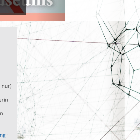
 nur)
erin
en
ung
·