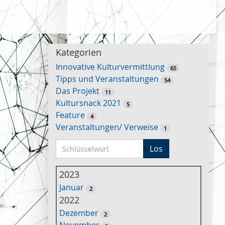
Kategorien
Innovative Kulturvermittlung
65
Tipps und Veranstaltungen
54
Das Projekt
11
Kultursnack 2021
5
Feature
4
Veranstaltungen/ Verweise
1
S
Los
c
h
2023
l
Januar
2
ü
2022
s
Dezember
2
s