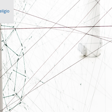
lígio