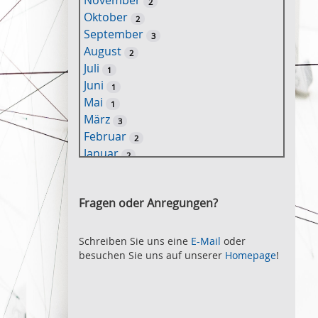
November
2
e
Oktober
2
l
September
3
w
August
2
o
Juli
1
r
Juni
1
t
Mai
1
-
März
3
S
Februar
2
u
Januar
2
c
2021
h
November
e
2
Fragen oder Anregungen?
Oktober
2
September
2
August
Schreiben Sie uns eine
E-Mail
oder
2
besuchen Sie uns auf unserer
Homepage
!
Juli
2
Juni
2
Mai
3
April
2