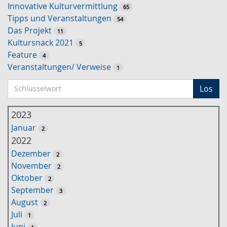
Innovative Kulturvermittlung
65
Tipps und Veranstaltungen
54
Das Projekt
11
Kultursnack 2021
5
Feature
4
Veranstaltungen/ Verweise
1
S
Los
c
h
2023
l
Januar
2
ü
2022
s
Dezember
2
s
November
2
e
Oktober
2
l
September
3
w
August
2
o
Juli
1
r
Juni