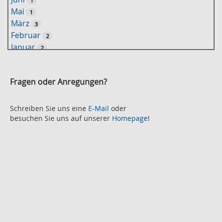
1
t
Mai
1
-
März
3
S
Februar
2
u
Januar
2
c
2021
h
November
e
2
Fragen oder Anregungen?
Oktober
2
September
2
August
Schreiben Sie uns eine
E-Mail
oder
2
besuchen Sie uns auf unserer
Homepage
!
Juli
2
Juni
2
Mai
3
April
2
März
2
Februar
3
Januar
1
2020
Dezember
1