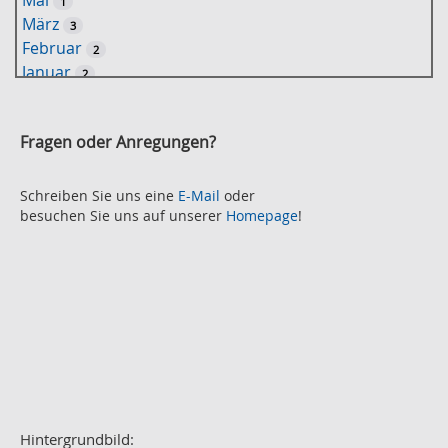
1
-
März
3
S
Februar
2
u
Januar
2
c
2021
h
November
e
2
Fragen oder Anregungen?
Oktober
2
September
2
August
Schreiben Sie uns eine
E-Mail
oder
2
besuchen Sie uns auf unserer
Homepage
!
Juli
2
Juni
2
Mai
3
April
2
März
2
Februar
3
Januar
1
2020
Dezember
1
November
Hintergrundbild:
2