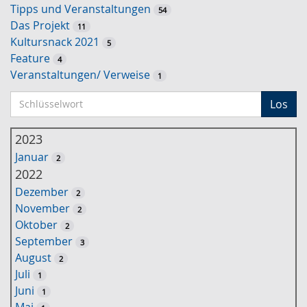
Tipps und Veranstaltungen
54
Das Projekt
11
Kultursnack 2021
5
Feature
4
Veranstaltungen/ Verweise
1
S
Los
c
h
2023
l
Januar
2
ü
2022
s
Dezember
2
s
November
2
e
Oktober
2
l
September
3
w
August
2
o
Juli
1
r
Juni
1
t
Mai