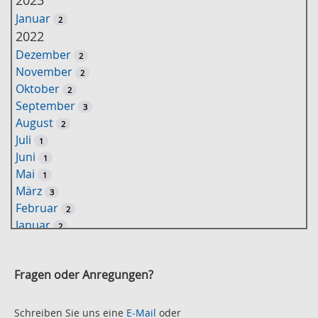
l
Januar
2
ü
2022
s
Dezember
2
s
November
2
e
Oktober
2
l
September
3
w
August
2
o
Juli
1
r
Juni
1
t
Mai
1
-
März
3
S
Februar
2
u
Januar
2
c
2021
h
November
e
2
Fragen oder Anregungen?
Oktober
2
September
2
August
Schreiben Sie uns eine
E-Mail
oder
2