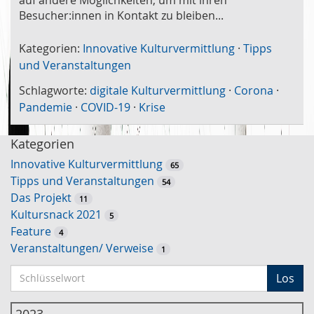
Besucher:innen in Kontakt zu bleiben...
Kategorien:
Innovative Kulturvermittlung
·
Tipps
und Veranstaltungen
Schlagworte:
digitale Kulturvermittlung
·
Corona
·
Pandemie
·
COVID-19
·
Krise
Kategorien
Innovative Kulturvermittlung
65
Tipps und Veranstaltungen
54
Das Projekt
11
Kultursnack 2021
5
Feature
4
Veranstaltungen/ Verweise
1
S
Los
c
h
2023