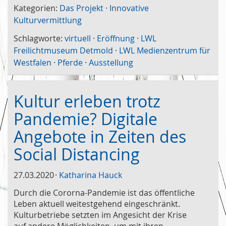
Kategorien:
Das Projekt
·
Innovative
Kulturvermittlung
Schlagworte:
virtuell
·
Eröffnung
·
LWL
Freilichtmuseum Detmold
·
LWL Medienzentrum für
Westfalen
·
Pferde
·
Ausstellung
Kultur erleben trotz
Pandemie? Digitale
Angebote in Zeiten des
Social Distancing
27.03.2020
Katharina Hauck
Durch die Cororna-Pandemie ist das öffentliche
Leben aktuell weitestgehend eingeschränkt.
Kulturbetriebe setzten im Angesicht der Krise
auf andere Möglichkeiten, um mit ihren