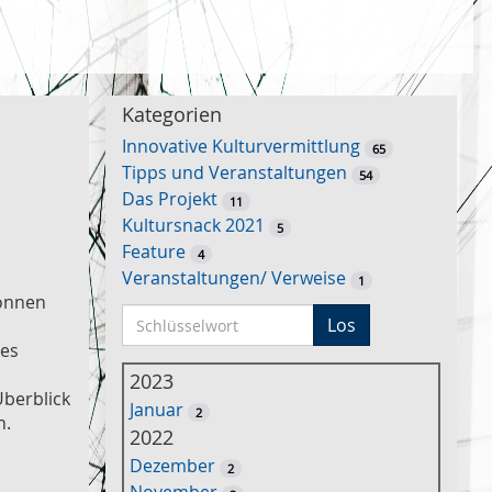
Kategorien
Innovative Kulturvermittlung
65
Tipps und Veranstaltungen
54
Das Projekt
11
Kultursnack 2021
5
Feature
4
Veranstaltungen/ Verweise
1
können
S
Los
c
hes
h
2023
l
Überblick
Januar
2
ü
n.
2022
s
Dezember
2
s