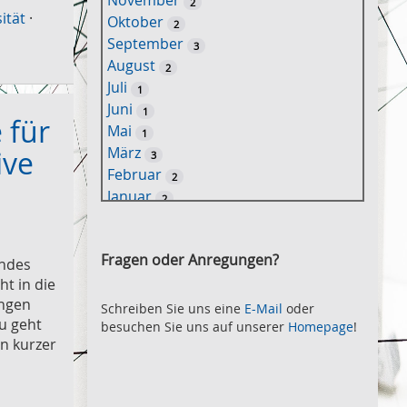
November
2
e
ität
·
Oktober
2
l
September
3
w
August
2
o
Juli
1
r
Juni
1
t
 für
Mai
1
-
März
ive
3
S
Februar
2
u
Januar
2
c
2021
h
November
e
2
Fragen oder Anregungen?
undes
Oktober
2
ht in die
September
2
ungen
August
Schreiben Sie uns eine
E-Mail
oder
2
u geht
besuchen Sie uns auf unserer
Homepage
!
Juli
2
n kurzer
Juni
2
Mai
3
April
2