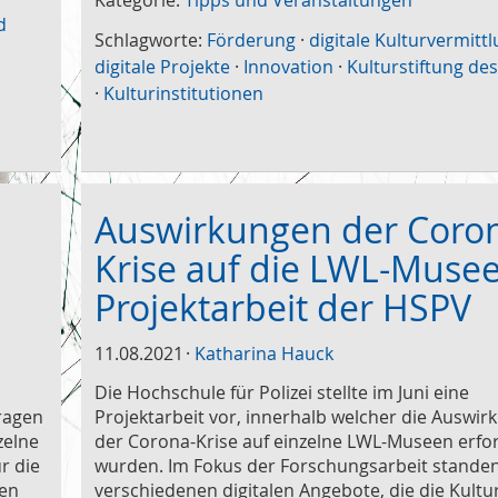
Kategorie:
Tipps und Veranstaltungen
d
Schlagworte:
Förderung
·
digitale Kulturvermitt
digitale Projekte
·
Innovation
·
Kulturstiftung de
·
Kulturinstitutionen
Auswirkungen der Coro
Krise auf die LWL-Muse
Projektarbeit der HSPV
11.08.2021
Katharina Hauck
Die Hochschule für Polizei stellte im Juni eine
ragen
Projektarbeit vor, innerhalb welcher die Auswi
zelne
der Corona-Krise auf einzelne LWL-Museen erfo
r die
wurden. Im Fokus der Forschungsarbeit standen
gen
verschiedenen digitalen Angebote, die die Kult