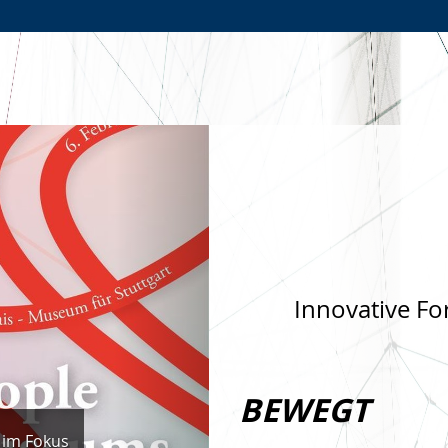
Zur
Zur
Zum
Hauptnavigation
Seitennavigation
Inhalt
Nächste
Innovative Fo
BEWEGT
 im Fokus