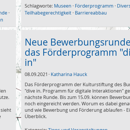
Schlagworte:
Museen
·
Förderprogramm
·
Divers
nde
·
Teilhabegerechtigkeit
·
Barriereabbau
en
Neue Bewerbungsrunde
das Förderprogramm "d
in"
08.09.2021
Katharina Hauck
Das Förderprogramm der Kulturstiftung des B
len
"dive in. Programm für digitale Interaktionen" ge
utze.
nächste Runde. Bis zum 15.09. können Bewerb
noch eingereicht werden. Worum es dabei gena
 sieht
und wie Bewerbung und Förderung ablaufen - Ei
e
Überblick.