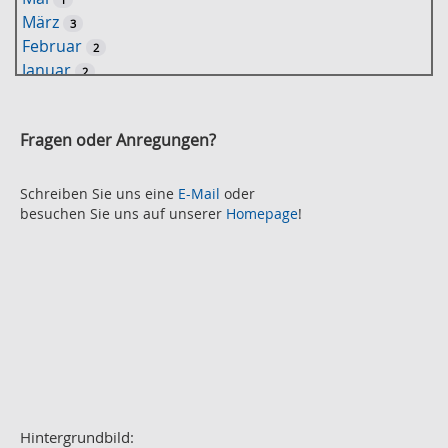
-
März
3
S
Februar
2
u
Januar
2
c
2021
h
November
e
2
Fragen oder Anregungen?
Oktober
2
September
2
August
Schreiben Sie uns eine
E-Mail
oder
2
besuchen Sie uns auf unserer
Homepage
!
Juli
2
Juni
2
Mai
3
April
2
März
2
Februar
3
Januar
1
2020
Dezember
1
November
Hintergrundbild:
2