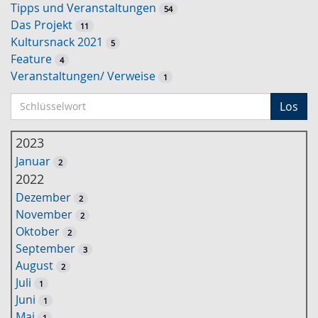
Tipps und Veranstaltungen
54
Das Projekt
11
Kultursnack 2021
5
Feature
4
Veranstaltungen/ Verweise
1
S
Los
c
h
2023
l
Januar
2
ü
2022
s
Dezember
2
s
November
2
e
Oktober
2
l
September
3
w
August
2
o
Juli
1
r
Juni
1
t
Mai
1