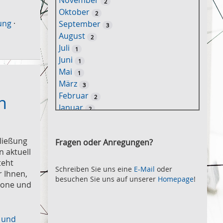
November
2
e
Oktober
2
l
ung
·
September
3
w
August
2
o
Juli
1
r
Juni
1
t
Mai
1
-
März
3
S
Februar
n
2
u
Januar
2
c
2021
h
November
e
2
ließung
Fragen oder Anregungen?
Oktober
2
n aktuell
September
2
teht
August
Schreiben Sie uns eine
E-Mail
oder
2
r Ihnen,
besuchen Sie uns auf unserer
Homepage
!
Juli
2
hone und
Juni
2
Mai
3
April
 und
2