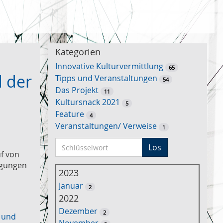
Kategorien
Innovative Kulturvermittlung
65
d der
Tipps und Veranstaltungen
54
Das Projekt
11
Kultursnack 2021
5
Feature
4
Veranstaltungen/ Verweise
1
S
Los
uf von
c
ngungen
h
2023
l
Januar
2
ü
2022
s
Dezember
2
s
 und