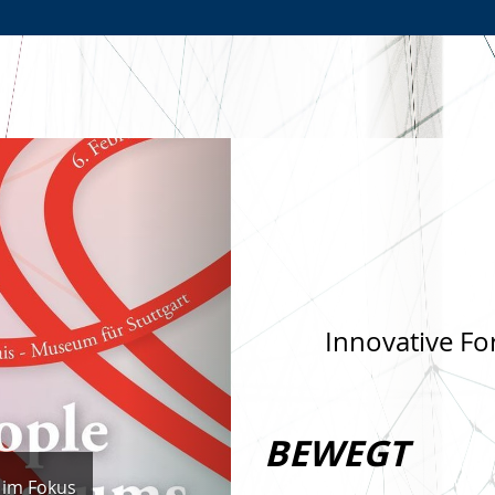
Zur
Zur
Zum
Hauptnavigation
Seitennavigation
Inhalt
Nächste
Innovative Fo
BEWEGT
 im Fokus