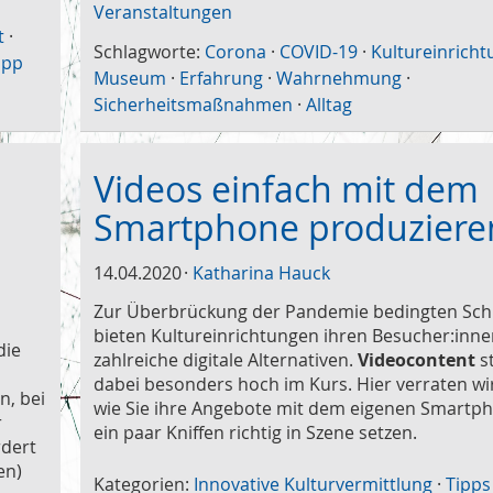
Veranstaltungen
t
·
Schlagworte:
Corona
·
COVID-19
·
Kultureinricht
ipp
Museum
·
Erfahrung
·
Wahrnehmung
·
Sicherheitsmaßnahmen
·
Alltag
Videos einfach mit dem
Smartphone produziere
14.04.2020
Katharina Hauck
Zur Überbrückung der Pandemie bedingten Sch
bieten Kultureinrichtungen ihren Besucher:inne
die
zahlreiche digitale Alternativen.
Videocontent
s
dabei besonders hoch im Kurs. Hier verraten wi
n, bei
wie Sie ihre Angebote mit dem eigenen Smartp
r
ein paar Kniffen richtig in Szene setzen.
rdert
en)
Kategorien:
Innovative Kulturvermittlung
·
Tipps