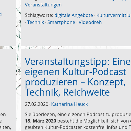
Veranstaltungen
d
Schlagworte:
digitale Angebote
·
Kulturvermittlu
·
Technik
·
Smartphone
·
Videodreh
Veranstaltungstipp: Ein
eigenen Kultur-Podcast
produzieren – Konzept,
Technik, Reichweite
27.02.2020
Katharina Hauck
ben
Sie überlegen, eine eigenen Podcast zu produz
e
18. März 2020
besteht die Möglichkeit, sich von
iten,
geübten Kultur-Podcaster kostenfrei Infos und 